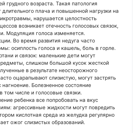
й грудного возраста. Такая патология
т длительного плача и повышенной нагрузки на
микротравмы, нарушается целостность
цессов возникает отечность голосовых связок,
и. Модуляция голоса изменяется.
ции. Во время развития недуга часто
ы: осиплость голоса и кашель, боль в горле.
тани и связок: маленькие дети могут
предметы, слишком большой кусок жесткой
лученные в результате неосторожного
асто оцарапывают слизистую, могут застрять
с нагноение. Болезненное состояние
в том числе и голосовые связки.
ение ребенка все попробовать на вкус
иям: агрессивные жидкости могут повредить
отором кислотная среда из желудка регулярно
вает ожог слизистых образований.