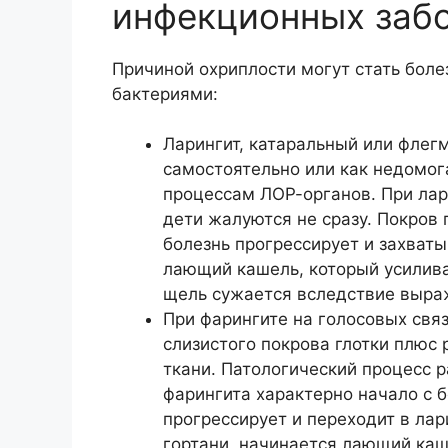
инфекционных заб
Причиной охриплости могут стать бол
бактериями:
Ларингит, катаральный или флег
самостоятельно или как недомо
процессам ЛОР-органов. При лар
дети жалуются не сразу. Покров
болезнь прогрессирует и захваты
лающий кашель, который усилива
щель сужается вследствие выра
При фарингите на голосовых свя
слизистого покрова глотки плюс
ткани. Патологический процесс 
фарингита характерно начало с 
прогрессирует и переходит в лар
гортани, начинается лающий каш