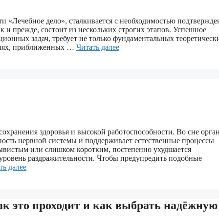
и «Лечебное дело», сталкивается с необходимостью подтвержде
к и прежде, состоит из нескольких строгих этапов. Успешное
ционных задач, требует не только фундаментальных теоретическ
овиях, приближенных …
Читать далее
охранения здоровья и высокой работоспособности. Во сне орга
ьность нервной системы и поддерживает естественные процессы
рывистым или слишком коротким, постепенно ухудшается
 уровень раздражительности. Чтобы предупредить подобные
ть далее
ак это проходит и как выбрать надёжную