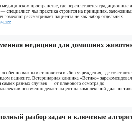
ом медицинском пространстве, где переплетаются традиционные 
 — специалист, чья практика строится на принципах, заложенны
ч гомеопат рассматривает пациента не как набор отдельных
 далее
еменная медицина для домашних животн
 особенно важным становится выбор учреждения, где сочетаютс
аждом пациенте. Ветеринарная клиника «Ветико» зарекомендовал
 самых разных случаев — от планового осмотра до
оллектив неизменно делает акцент на комплексной диагностике
 полный разбор задач и ключевые алгор