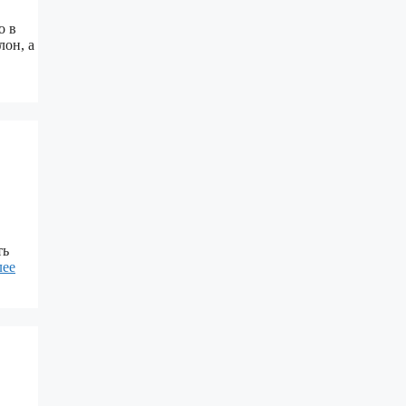
о в
лон, а
ть
лее