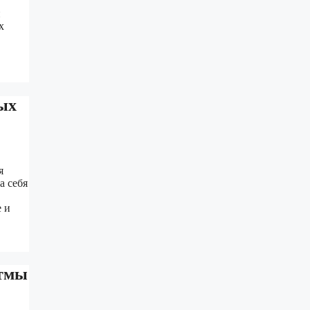
и
х
ых
я
а себя
 и
итмы