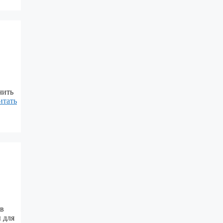
чить
итать
 в
 для