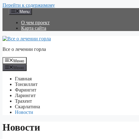
Перейти к содержимому
Menu
О чем проект
Карта сайта
Все о лечении горла
Меню
Меню
Главная
Тонзиллит
Фарингит
Ларингит
Трахеит
Скарлатина
Новости
Новости