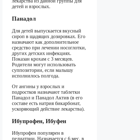
лекарства из данной группы для
детей и взрослых.
Панадол
Для детей выпускается вкусный
сироп в щадящих дозировках. Его
назначают как дополнительное
средство при лечении носоглотки,
других детских инфекциях.
Показан крохам с 3 месяцев.
Родители могут использовать
суппозитории, если малышу
исполнилось полгода.
От ангины у взрослых и
подростков назначают таблетки
Панадол и Панадол Актив (в его
составе есть натрия бикарбонат,
ускоряющий действие лекарства).
Ибупрофен, Ибуфен
Ибупрофен популярен в
педиатрии. Назначается с 6 мес. в