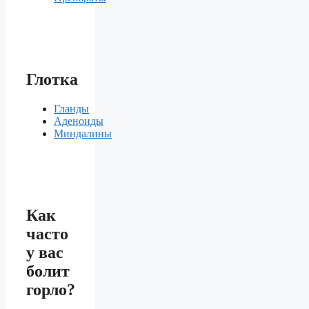
Глотка
Гланды
Аденоиды
Миндалины
Как
часто
у вас
болит
горло?