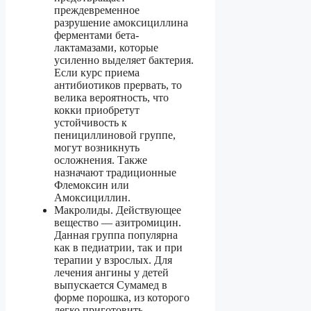
преждевременное
разрушение амоксициллина
ферментами бета-
лактамазами, которые
усиленно выделяет бактерия.
Если курс приема
антибиотиков прервать, то
велика вероятность, что
кокки приобретут
устойчивость к
пенициллиновой группе,
могут возникнуть
осложнения. Также
назначают традиционные
Флемоксин или
Амоксициллин.
Макролиды. Действующее
вещество — азитромицин.
Данная группа популярна
как в педиатрии, так и при
терапии у взрослых. Для
лечения ангины у детей
выпускается Сумамед в
форме порошка, из которого
легко приготовить