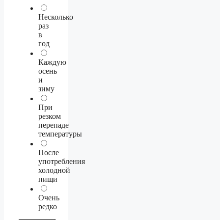
Несколько
раз
в
год
Каждую
осень
и
зиму
При
резком
перепаде
температуры
После
употребления
холодной
пищи
Очень
редко