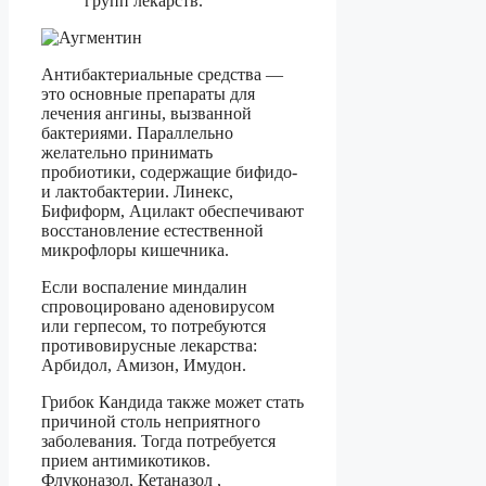
групп лекарств.
Антибактериальные средства —
это основные препараты для
лечения ангины, вызванной
бактериями. Параллельно
желательно принимать
пробиотики, содержащие бифидо-
и лактобактерии. Линекс,
Бифиформ, Ацилакт обеспечивают
восстановление естественной
микрофлоры кишечника.
Если воспаление миндалин
спровоцировано аденовирусом
или герпесом, то потребуются
противовирусные лекарства:
Арбидол, Амизон, Имудон.
Грибок Кандида также может стать
причиной столь неприятного
заболевания. Тогда потребуется
прием антимикотиков.
Флуконазол, Кетаназол ,