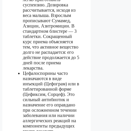
суспензию. Дозировка
рассчитывается, исходя из
веса малыша. Взрослым
прописывают Сумамед,
Азицин, Азитромицин. В
стандартном блистере — 3
таблетки. Сокращенный
курс приема объясняется
тем, что активное вещество
долго не распадается: его
действие продолжается до 5
дней после приема
лекарства.
Цефалоспорины часто
назначаются в виде
инъекций (Цефограм) или в
таблетированной форме
(Цефиксим, Сорцеф). Это
сильный антибиотик и
назначение его оправдано
при осложненном течении
заболевания или наличии
аллергических реакций на
компоненты предыдущих