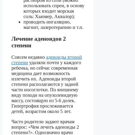
раствором из соли (можно
использовать спреи, в основу
которых входит морская
соль: Хьюмер, Аквалор);
проводить ингаляцию,
магнит, лазеротерапию и т.п.
Лечение аденоидов 2
степени
Совсем недавно
аденоиды второй
степени
удаляли почти у каждого
ребенка, но сейчас современная
медицина дает возможность
излечить их. Аденоиды второй
степени располагаются у задней
части носоглотки. По внешнему
виду походи на опухолевидную
массу, состоящую из 5-6 долек.
Гипертрофия прослеживается
детей, возрастом около 5 лет.
Часто родители задают врачам
вопрос: «Чем лечить аденоиды 2
степени?». Однозначно врачи