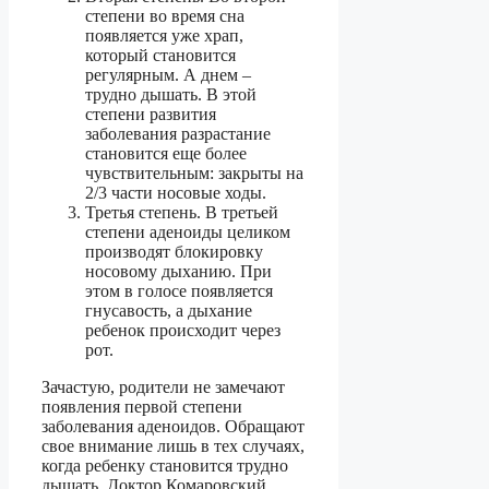
степени во время сна
появляется уже храп,
который становится
регулярным. А днем –
трудно дышать. В этой
степени развития
заболевания разрастание
становится еще более
чувствительным: закрыты на
2/3 части носовые ходы.
Третья степень. В третьей
степени аденоиды целиком
производят блокировку
носовому дыханию. При
этом в голосе появляется
гнусавость, а дыхание
ребенок происходит через
рот.
Зачастую, родители не замечают
появления первой степени
заболевания аденоидов. Обращают
свое внимание лишь в тех случаях,
когда ребенку становится трудно
дышать. Доктор Комаровский