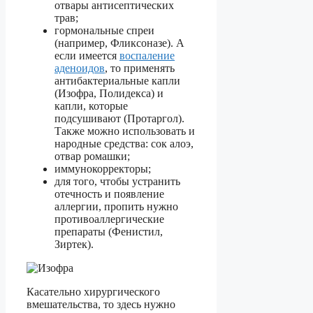
отвары антисептических
трав;
гормональные спреи
(например, Фликсоназе). А
если имеется
воспаление
аденоидов
, то применять
антибактериальные капли
(Изофра, Полидекса) и
капли, которые
подсушивают (Протаргол).
Также можно использовать и
народные средства: сок алоэ,
отвар ромашки;
иммунокорректоры;
для того, чтобы устранить
отечность и появление
аллергии, пропить нужно
противоаллергические
препараты (Фенистил,
Зиртек).
Касательно хирургического
вмешательства, то здесь нужно