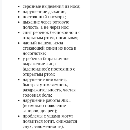
серозные выделения из носа;
нарушенное дыхание;
постоянный насморк;
дыхание через ротовую
полость, а не через нос;
спит ребенок беспокойно и с
открытым ртом, посапывая;
частый кашель из-за
стекающей слизи из носа к
носоглотке;
у ребенка безразличное
выражение лица
(аденоидное): постоянно с
открытым ртом;
нарушение внимания,
быстрая утомляемость,
раздражительность, частая
головная боль;
нарушение работы ЖКТ
(возможно появление
запоров, диареи);
проблемы с ушами могут
появиться (отит, снижается
слух, заложенность).