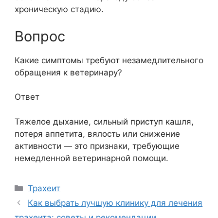
хроническую стадию.
Вопрос
Какие симптомы требуют незамедлительного
обращения к ветеринару?
Ответ
Тяжелое дыхание, сильный приступ кашля,
потеря аппетита, вялость или снижение
активности — это признаки, требующие
немедленной ветеринарной помощи.
Рубрики
Трахеит
Как выбрать лучшую клинику для лечения
трахеита: советы и рекомендации