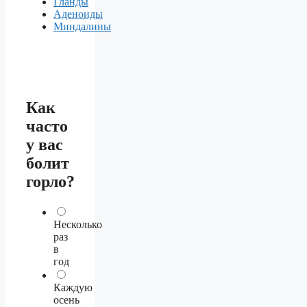
Гланды
Аденоиды
Миндалины
Как
часто
у вас
болит
горло?
Несколько
раз
в
год
Каждую
осень