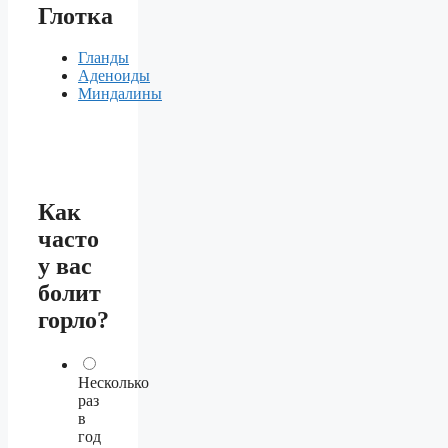
Глотка
Гланды
Аденоиды
Миндалины
Как
часто
у вас
болит
горло?
Несколько
раз
в
год