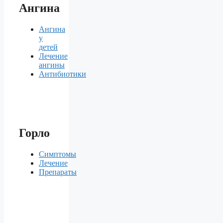
Ангина
Ангина
у
детей
Лечение
ангины
Антибиотики
Горло
Симптомы
Лечение
Препараты