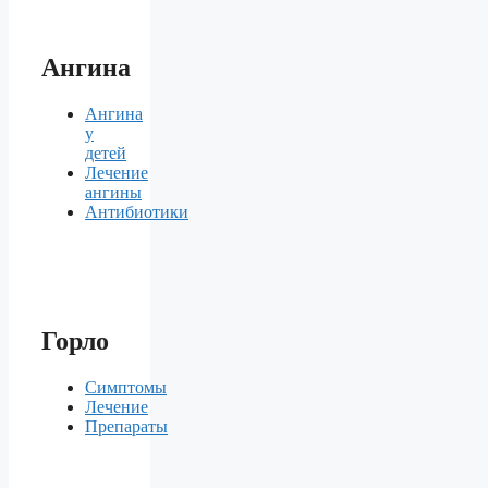
Ангина
Ангина
у
детей
Лечение
ангины
Антибиотики
Горло
Симптомы
Лечение
Препараты