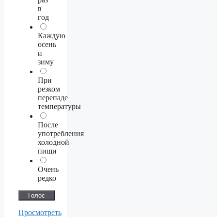
в
год
Каждую
осень
и
зиму
При
резком
перепаде
температуры
После
употребления
холодной
пищи
Очень
редко
Просмотреть