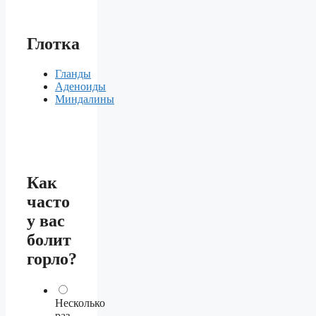
Глотка
Гланды
Аденоиды
Миндалины
Как
часто
у вас
болит
горло?
Несколько
раз