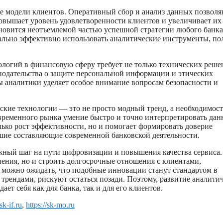
ие модели клиентов. Оперативный сбор и анализ данных позвол
овышает уровень удовлетворенности клиентов и увеличивает их
новится неотъемлемой частью успешной стратегии любого банка
ально эффективно использовать аналитические инструменты, по
логий в финансовую сферу требует не только технических реше
онодательства о защите персональной информации и этических
ы аналитики уделяет особое внимание вопросам безопасности и
ские технологии — это не просто модный тренд, а необходимост
современного рынка умение быстро и точно интерпретировать да
лько рост эффективности, но и помогает формировать доверие
шие составляющие современной банковской деятельности.
ажный шаг на пути цифровизации и повышения качества сервиса
нения, но и строить долгосрочные отношения с клиентами,
 можно ожидать, что подобные инновации станут стандартом в
и трендами, рискуют остаться позади. Поэтому, развитие аналити
ает себя как для банка, так и для его клиентов.
/sk-if.ru
,
https://sk-mo.ru