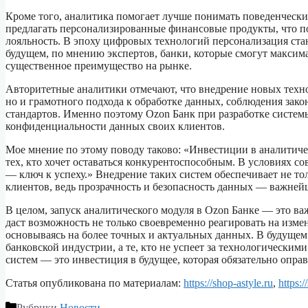
Кроме того, аналитика помогает лучше понимать поведенческ
предлагать персонализированные финансовые продукты, что п
лояльность. В эпоху цифровых технологий персонализация ста
будущем, по мнению экспертов, банки, которые смогут максим
существенное преимущество на рынке.
Авторитетные аналитики отмечают, что внедрение новых техно
но и грамотного подхода к обработке данных, соблюдения зак
стандартов. Именно поэтому Ozon Банк при разработке систем
конфиденциальности данных своих клиентов.
Мое мнение по этому поводу таково: «Инвестиции в аналитиче
тех, кто хочет оставаться конкурентоспособным. В условиях 
— ключ к успеху.» Внедрение таких систем обеспечивает не то
клиентов, ведь прозрачность и безопасность данных — важней
В целом, запуск аналитического модуля в Ozon Банке — это в
даст возможность не только своевременно реагировать на изме
основываясь на более точных и актуальных данных. В будущем
банковской индустрии, а те, кто не успеет за технологическим
систем — это инвестиция в будущее, которая обязательно оправд
Статья опубликована по материалам:
https://shop-astyle.ru
,
https:/
Рубрики
Новости