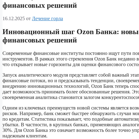
финансовых решений
16.12.2025
от
Лечение горла
Инновационный шаг Ozon Банка: новы
финансовых решений
Современные финансовые институты постоянно ищут пути пов
инструментов. В рамках этого стремления Ozon Банк недавно
что открывает новые горизонты для оценки финансового состо
Запуск аналитического модуля представляет собой важный этап 
финансовые потоки, но и предсказывать тенденции, своевреме
внедрению инновационных технологий, Ozon Банк теперь спос
дает возможность принимать более обоснованные решения. Это
своевременная аналитика становится залогом конкурентоспосо
Одним из ключевых преимуществ новой системы является воз
рисков. Например, банк сможет быстрее обнаружить случаи м
по кредитам. Статистика показывает, что подобные автомати
убытки. В частности, в крупных банках, применяющих аналоги
30%. Для Ozon Банка это означает возможность более точно у
надежным клиентам.