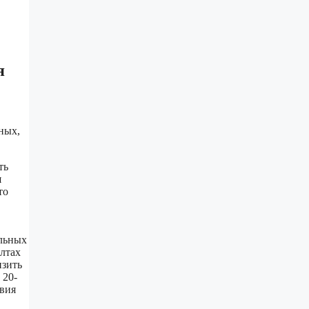
я
ных,
ть
я
то
альных
лтах
изить
 20-
овия