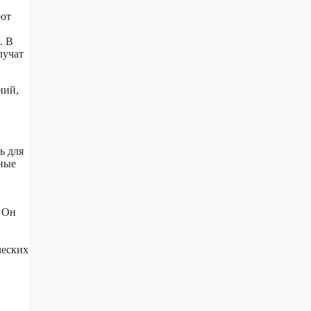
яют
. В
лучат
ний,
ь для
нные
. Он
ческих