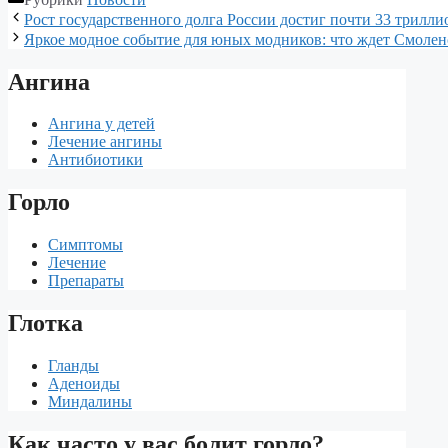
Рост государственного долга России достиг почти 33 трилли
Яркое модное событие для юных модников: что ждет Смолен
Ангина
Ангина у детей
Лечение ангины
Антибиотики
Горло
Симптомы
Лечение
Препараты
Глотка
Гланды
Аденоиды
Миндалины
Как часто у вас болит горло?