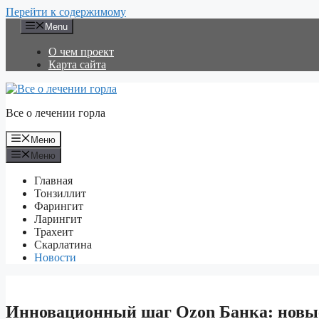
Перейти к содержимому
Menu
О чем проект
Карта сайта
Все о лечении горла
Меню
Меню
Главная
Тонзиллит
Фарингит
Ларингит
Трахеит
Скарлатина
Новости
Инновационный шаг Ozon Банка: новы