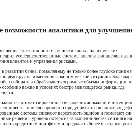
е возможности аналитики для улучшени
ышения эффективности и точности своих аналитических
 внедрил усовершенствованные системы анализа финансовых дан
яния клиентов и управления рисками.
в развитии банка, позволяя ему не только более глубоко понима
нно реагируя на изменения в экономической ситуации. Благодар
обен собирать и обрабатывать огромные объемы информации, ч
 особенно важно в условиях быстро меняющегося рынка, где
бности.
можность автоматизированного выявления аномалий и потенци
ошенничества или своевременно предупредить о возможных дефо
зированные системы снижают вероятность ошибок и помогают сн
чные решения, уровень потерь из-за мошенничества снизился на
правлять кредитным портфелем и предлагать более выгодные усл