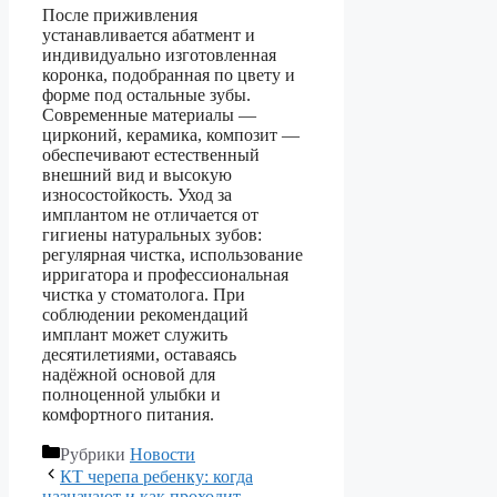
После приживления
устанавливается абатмент и
индивидуально изготовленная
коронка, подобранная по цвету и
форме под остальные зубы.
Современные материалы —
цирконий, керамика, композит —
обеспечивают естественный
внешний вид и высокую
износостойкость. Уход за
имплантом не отличается от
гигиены натуральных зубов:
регулярная чистка, использование
ирригатора и профессиональная
чистка у стоматолога. При
соблюдении рекомендаций
имплант может служить
десятилетиями, оставаясь
надёжной основой для
полноценной улыбки и
комфортного питания.
Рубрики
Новости
КТ черепа ребенку: когда
назначают и как проходит