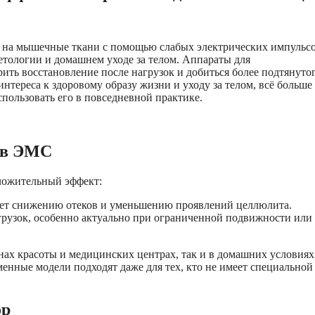
 на мышечные ткани с помощью слабых электрических импульс
етологии и домашнем уходе за телом. Аппараты для
ть восстановление после нагрузок и добиться более подтянуто
нтереса к здоровому образу жизни и уходу за телом, всё больше
спользовать его в повседневной практике.
ов ЭМС
ложительный эффект:
ует снижению отеков и уменьшению проявлений целлюлита.
рузок, особенно актуально при ограниченной подвижности или
ах красоты и медицинских центрах, так и в домашних условиях
енные модели подходят даже для тех, кто не имеет специальной
ор