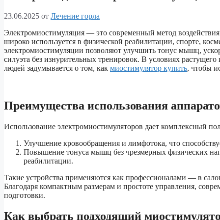
23.06.2025
от
Лечение горла
Электромиостимуляция — это современный метод воздействия
широко используется в физической реабилитации, спорте, косм
электромиостимуляции позволяют улучшить тонус мышц, ускори
силуэта без изнурительных тренировок. В условиях растущего и
людей задумывается о том, как
миостимулятор купить
, чтобы и
Преимущества использования аппарат
Использование электромиостимуляторов дает комплексный по
Улучшение кровообращения и лимфотока, что способств
Повышение тонуса мышц без чрезмерных физических наг
реабилитации.
Такие устройства применяются как профессионалами — в салон
Благодаря компактным размерам и простоте управления, соврем
подготовки.
Как выбрать подходящий миостимулят