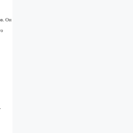
ов. Он
го
.