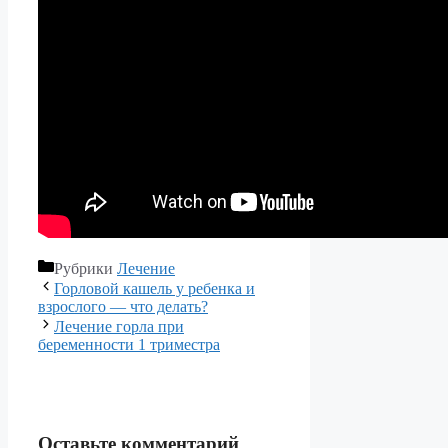
Рубрики
Лечение
Горловой кашель у ребенка и
взрослого — что делать?
Лечение горла при
беременности 1 триместра
Оставьте комментарий