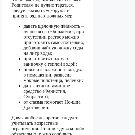
Родителям не нужно теряться,
следует вызвать «скорую» и
принять ряд неотложных мер:
давать щелочную жидкость –
лучше всего «Боржоми»; при
отсутствии раствор можно
приготовить самостоятельно,
добавив чайную ложку соды
на литр воды;
приготовить ножную
ванночку с теплой водой;
повысить влажность воздуха
в помещении, развесив
мокрые полотенца, пеленки;
дать антигистаминное
средство (Фенистил,
Супрастин);
от спазма помогает Но-шпа
Дротаверин.
Давая любое лекарство, следует
учитывать возрастные
ограничения. По приезду «скорой»
обязательно нужно сообщить