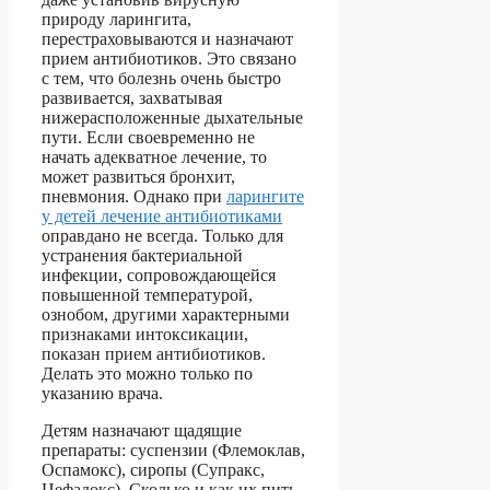
природу ларингита,
перестраховываются и назначают
прием антибиотиков. Это связано
с тем, что болезнь очень быстро
развивается, захватывая
нижерасположенные дыхательные
пути. Если своевременно не
начать адекватное лечение, то
может развиться бронхит,
пневмония. Однако при
ларингите
у детей лечение антибиотиками
оправдано не всегда. Только для
устранения бактериальной
инфекции, сопровождающейся
повышенной температурой,
ознобом, другими характерными
признаками интоксикации,
показан прием антибиотиков.
Делать это можно только по
указанию врача.
Детям назначают щадящие
препараты: суспензии (Флемоклав,
Оспамокс), сиропы (Супракс,
Цефадокс). Сколько и как их пить