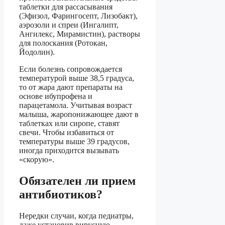
таблетки для рассасывания
(Эфизол, Фарингосепт, Лизобакт),
аэрозоли и спреи (Ингалипт,
Ангилекс, Мирамистин), растворы
для полоскания (Ротокан,
Йодолин).
Если болезнь сопровождается
температурой выше 38,5 градуса,
то от жара дают препараты на
основе ибупрофена и
парацетамола. Учитывая возраст
малыша, жаропонижающее дают в
таблетках или сиропе, ставят
свечи. Чтобы избавиться от
температуры выше 39 градусов,
иногда приходится вызывать
«скорую».
Обязателен ли прием
антибиотиков?
Нередки случаи, когда педиатры,
даже установив вирусную