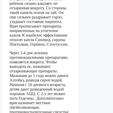
ребенок сильно кашляет, не
отхаркивая мокроту. Со стороны
такой кашель похож на лай. Он
еще сильнее раздражает горло,
ухудшает состояние пациента.
Врач прописывает препараты,
направленные на угнетение
кашля. К наиболее эффективным
относят капли Синекод, сиропы
Пектолван, Гербион, Стоптуссин.
Через 3-4 дня лечения
противокашлевыми препаратами,
появляется мокрота. Чтобы
выводить ее, назначают
отхаркивающие препараты.
Малышам до 1 года можно давать
Алтейку, разводя сироп водой.
Начиная с 10 дневного возраста,
детям дают разведенный водой
порошок АЦЦ. С 2-х лет можно
пить Геделикс. Дополнительно
врач назначает местные
обезболивающие,
противовоспалительные средства: