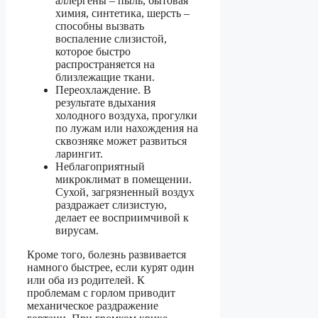
аллергены – пыль, бытовая
химия, синтетика, шерсть –
способны вызвать
воспаление слизистой,
которое быстро
распространяется на
близлежащие ткани.
Переохлаждение. В
результате вдыхания
холодного воздуха, прогулки
по лужам или нахождения на
сквозняке может развиться
ларингит.
Неблагоприятный
микроклимат в помещении.
Сухой, загрязненный воздух
раздражает слизистую,
делает ее восприимчивой к
вирусам.
Кроме того, болезнь развивается
намного быстрее, если курят один
или оба из родителей. К
проблемам с горлом приводит
механическое раздражение