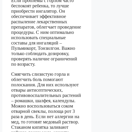
Если проблемы с горлом часто
беспокоят ребенка, то лучше
приобрести ингалятор. Он
обеспечивает эффективное
распыление лекарственных
препаратов, облегчает проведение
процедуры. С ним оптимально
использовать специальные
составы для ингаляций –
Пульмикорт, Тонзилгон. Важно
только соблюдать дозировку,
проверять наличие ограничений
по возрасту.
Смягчить слизистую горла и
облегчить боль помогают
полоскания. Для них используют
отвары антисептических,
противовоспалительных растений
– ромашки, шалфея, календулы.
Можно воспользоваться соком
отварной свеклы, полоща рот 3
раза в день. Если нет аллергии на
мед, то готовят медовый раствор.
Стаканом кипятка заливают