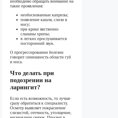
необходимо обращать внимание на
такие проявления:
необоснованные капризы;
появление кашля, слизи в
носу;
при крике явственно
слышны хрипы;
в легких прослушивается
посторонний звук.
О прогрессировании болезни
говорит синюшность области губ
и носа.
Что делать при
подозрении на
ларингит?
Если есть возможность, то лучше
сразу обратиться к специалисту.
Осмотр выявляет покраснение
слизистой, отечность, утолщение,
несмыкание связок. Просвет в