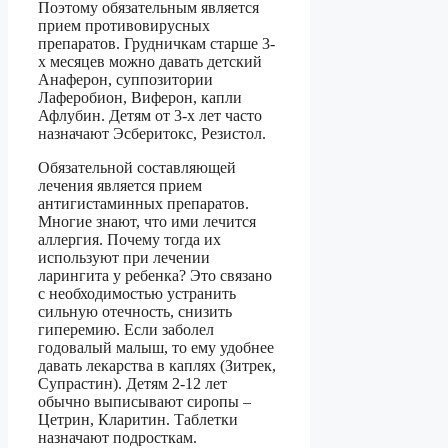
Поэтому обязательным является
прием противовирусных
препаратов. Грудничкам старше 3-
х месяцев можно давать детский
Анаферон, суппозитории
Лаферобион, Виферон, капли
Афлубин. Детям от 3-х лет часто
назначают Эсберитокс, Резистол.
Обязательной составляющей
лечения является прием
антигистаминных препаратов.
Многие знают, что ими лечится
аллергия. Почему тогда их
используют при лечении
ларингита у ребенка? Это связано
с необходимостью устранить
сильную отечность, снизить
гиперемию. Если заболел
годовалый малыш, то ему удобнее
давать лекарства в каплях (Зитрек,
Супрастин). Детям 2-12 лет
обычно выписывают сиропы –
Цетрин, Кларитин. Таблетки
назначают подросткам.