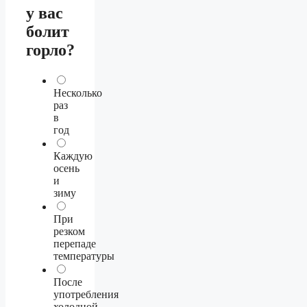
у вас
болит
горло?
Несколько
раз
в
год
Каждую
осень
и
зиму
При
резком
перепаде
температуры
После
употребления
холодной