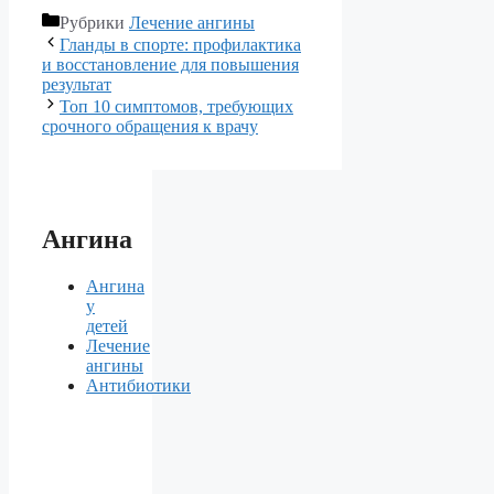
Рубрики
Лечение ангины
Гланды в спорте: профилактика
и восстановление для повышения
результат
Топ 10 симптомов, требующих
срочного обращения к врачу
Ангина
Ангина
у
детей
Лечение
ангины
Антибиотики