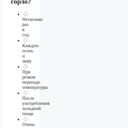
горло?
Несколько
раз
в
год
Каждую
осень
и
зиму
При
резком
перепаде
температуры
После
употребления
холодной
пищи
Очень