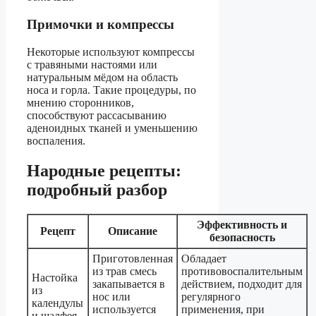
Примочки и компрессы
Некоторые используют компрессы
с травяными настоями или
натуральным мёдом на область
носа и горла. Такие процедуры, по
мнению сторонников,
способствуют рассасыванию
аденоидных тканей и уменьшению
воспаления.
Народные рецепты:
подробный разбор
Эффективность и
Рецепт
Описание
безопасность
Приготовленная
Обладает
из трав смесь
противовоспалительным
Настойка
закапывается в
действием, подходит для
из
нос или
регулярного
календулы
используется
применения, при
и шалфея